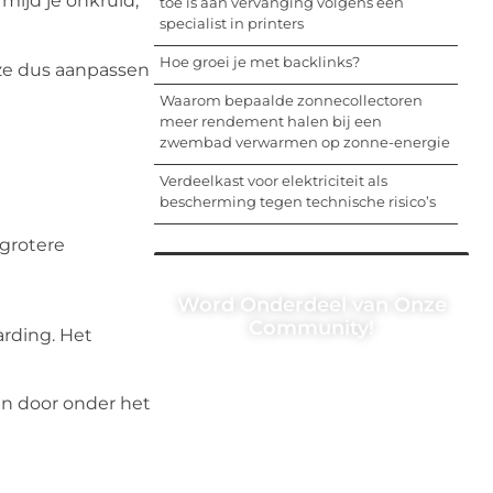
mijd je onkruid,
toe is aan vervanging volgens een
specialist in printers
Hoe groei je met backlinks?
 ze dus aanpassen
Waarom bepaalde zonnecollectoren
meer rendement halen bij een
zwembad verwarmen op zonne-energie
Verdeelkast voor elektriciteit als
bescherming tegen technische risico’s
 grotere
Word Onderdeel van Onze
Community!
arding. Het
Registreer je vandaag nog en begin
met het delen van jouw unieke
en door onder het
perspectief. Jouw woorden kunnen
informeren, inspireren, vermaken en
verbinden – ze verdienen het om
gehoord te worden!