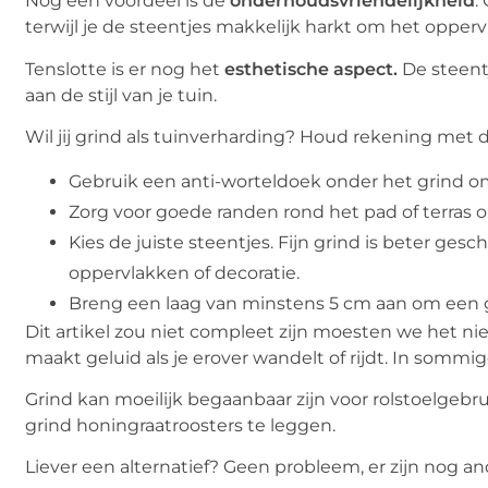
Nog een voordeel is de
onderhoudsvriendelijkheid
.
terwijl je de steentjes makkelijk harkt om het opper
Tenslotte is er nog het
esthetische aspect.
De steentj
aan de stijl van je tuin.
Wil jij grind als tuinverharding? Houd rekening met d
Gebruik een anti-worteldoek onder het grind o
Zorg voor goede randen rond het pad of terras 
Kies de juiste steentjes. Fijn grind is beter gesc
oppervlakken of decoratie.
Breng een laag van minstens 5 cm aan om een 
Dit artikel zou niet compleet zijn moesten we het nie
maakt geluid als je erover wandelt of rijdt. In sommige 
Grind kan moeilijk begaanbaar zijn voor rolstoelgeb
grind honingraatroosters te leggen.
Liever een alternatief? Geen probleem, er zijn nog an