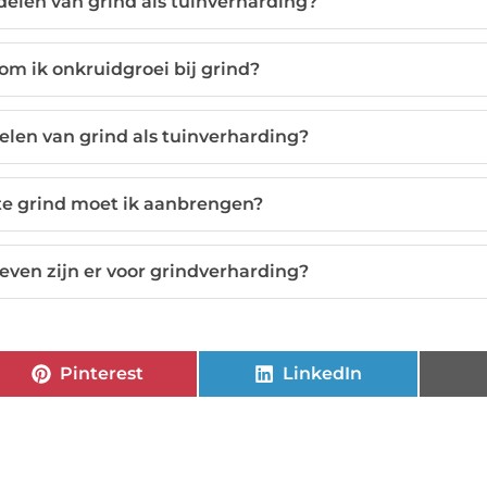
delen van grind als tuinverharding?
om ik onkruidgroei bij grind?
elen van grind als tuinverharding?
te grind moet ik aanbrengen?
even zijn er voor grindverharding?
Pinterest
LinkedIn