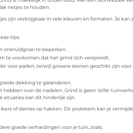
 Grind is makkelijk in onderhoud. Met een worteldoek ver
vlak netjes te houden.
es zijn verkrijgbaar in vele kleuren en formaten. Je kan
eze tips:
m onkruidgroei te beperken.
om te voorkomen dat het grind zich verspreidt.
hikt voor paden, terwijl grovere stenen geschikt zijn voor
goede dekking te garanderen.
t hebben over de nadelen. Grind is geen ‘stille’ tuinverh
situaties kan dit hinderlijk zijn.
ruikers of dames op hakken. Dit probleem kan je vermijd
dere goede verhardingen voor je tuin, zoals: