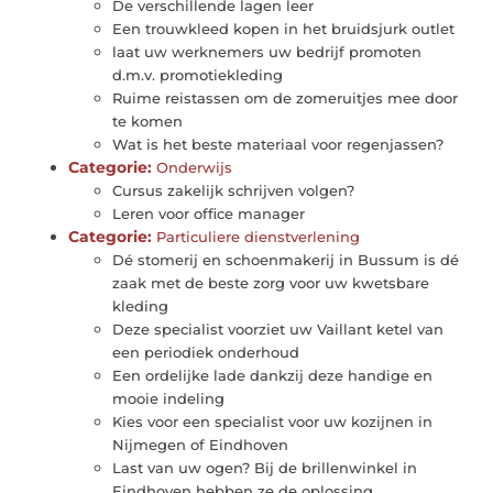
De verschillende lagen leer
Een trouwkleed kopen in het bruidsjurk outlet
laat uw werknemers uw bedrijf promoten
d.m.v. promotiekleding
Ruime reistassen om de zomeruitjes mee door
te komen
Wat is het beste materiaal voor regenjassen?
Categorie:
Onderwijs
Cursus zakelijk schrijven volgen?
Leren voor office manager
Categorie:
Particuliere dienstverlening
Dé stomerij en schoenmakerij in Bussum is dé
zaak met de beste zorg voor uw kwetsbare
kleding
Deze specialist voorziet uw Vaillant ketel van
een periodiek onderhoud
Een ordelijke lade dankzij deze handige en
mooie indeling
Kies voor een specialist voor uw kozijnen in
Nijmegen of Eindhoven
Last van uw ogen? Bij de brillenwinkel in
Eindhoven hebben ze de oplossing