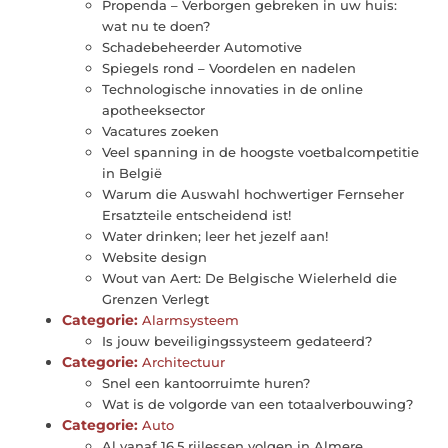
Propenda – Verborgen gebreken in uw huis:
wat nu te doen?
Schadebeheerder Automotive
Spiegels rond – Voordelen en nadelen
Technologische innovaties in de online
apotheeksector
Vacatures zoeken
Veel spanning in de hoogste voetbalcompetitie
in België
Warum die Auswahl hochwertiger Fernseher
Ersatzteile entscheidend ist!
Water drinken; leer het jezelf aan!
Website design
Wout van Aert: De Belgische Wielerheld die
Grenzen Verlegt
Categorie:
Alarmsysteem
Is jouw beveiligingssysteem gedateerd?
Categorie:
Architectuur
Snel een kantoorruimte huren?
Wat is de volgorde van een totaalverbouwing?
Categorie:
Auto
Al vanaf 16,5 rijlessen volgen in Almere