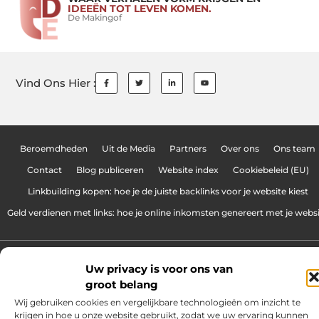
IDEEËN TOT LEVEN KOMEN.
De Makingof
Vind Ons Hier :
Beroemdheden
Uit de Media
Partners
Over ons
Ons team
Contact
Blog publiceren
Website index
Cookiebeleid (EU)
Linkbuilding kopen: hoe je de juiste backlinks voor je website kiest
Geld verdienen met links: hoe je online inkomsten genereert met je webs
www.makingof.be.
All Rights Reserved © 2025
Uw privacy is voor ons van
groot belang
Wij gebruiken cookies en vergelijkbare technologieën om inzicht te
krijgen in hoe u onze website gebruikt, zodat we uw ervaring kunnen