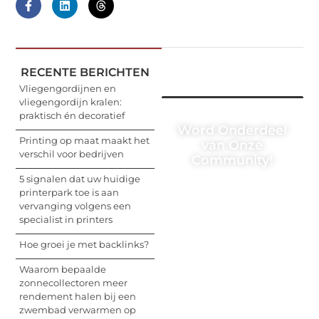
RECENTE BERICHTEN
Vliegengordijnen en
vliegengordijn kralen:
praktisch én decoratief
Word Onderdeel
Printing op maat maakt het
van Onze
verschil voor bedrijven
Community!
5 signalen dat uw huidige
Registreer je vandaag
printerpark toe is aan
nog en begin met het
vervanging volgens een
delen van jouw unieke
specialist in printers
perspectief. Jouw
woorden kunnen
Hoe groei je met backlinks?
informeren, inspireren,
vermaken en verbinden
Waarom bepaalde
– ze verdienen het om
zonnecollectoren meer
gehoord te worden!
rendement halen bij een
zwembad verwarmen op