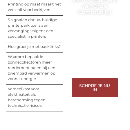
Word Onderdeel
Printing op maat maakt het
van Onze
verschil voor bedrijven
Community!
5 signalen dat uw huidige
Registreer je vandaag
printerpark toe is aan
nog en begin met het
vervanging volgens een
delen van jouw unieke
specialist in printers
perspectief. Jouw
woorden kunnen
Hoe groei je met backlinks?
informeren, inspireren,
vermaken en verbinden
Waarom bepaalde
– ze verdienen het om
zonnecollectoren meer
gehoord te worden!
rendement halen bij een
zwembad verwarmen op
zonne-energie
SCHRIJF JE NU
Verdeelkast voor
IN
elektriciteit als
bescherming tegen
technische risico’s