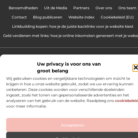
Beroemdheden
Uit de Media
Partners
Over ons
Ons team
Contact
Blog publiceren
Website index
Cookiebeleid (EU)
Linkbuilding kopen: hoe je de juiste backlinks voor je website kiest
Geld verdienen met links: hoe je online inkomsten genereert met je webs
www.makingof.be.
All Rights Reserved © 2025
Uw privacy is voor ons van
groot belang
Wij gebruiken cookies en vergelijkbare technologieën om inzicht te
krijgen in hoe u onze website gebruikt, zodat we uw ervaring kunnen
verbeteren. Deze cookies worden voor verschillende doeleinden
ingezet, zoals het tonen van gepersonaliseerde advertenties en het
analyseren van het gebruik van de website. Raadpleeg ons
cookiebelei
voor meer informatie.
Accepteren