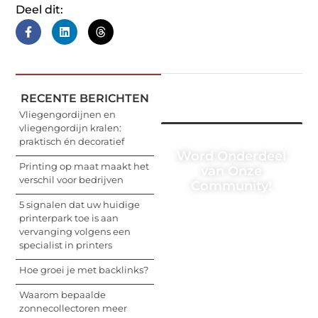
Deel dit:
RECENTE BERICHTEN
Vliegengordijnen en
vliegengordijn kralen:
praktisch én decoratief
Word Onderdeel
Printing op maat maakt het
van Onze
verschil voor bedrijven
Community!
5 signalen dat uw huidige
Registreer je vandaag
printerpark toe is aan
nog en begin met het
vervanging volgens een
delen van jouw unieke
specialist in printers
perspectief. Jouw
woorden kunnen
Hoe groei je met backlinks?
informeren, inspireren,
vermaken en verbinden
Waarom bepaalde
– ze verdienen het om
zonnecollectoren meer