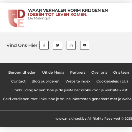
WAAR VERHALEN VORM KRIJGEN EN
IDEEËN TOT LEVEN KOMEN.
De Makingof
Vind Ons Hier :
Beroemdheden
Uit de Media
Partners
Over ons
Ons team
Contact
Blog publiceren
Website index
Cookiebeleid (EU)
Linkbuilding kopen: hoe je de juiste backlinks voor je website kiest
Geld verdienen met links: hoe je online inkomsten genereert met je webs
www.makingof.be.
All Rights Reserved © 2025