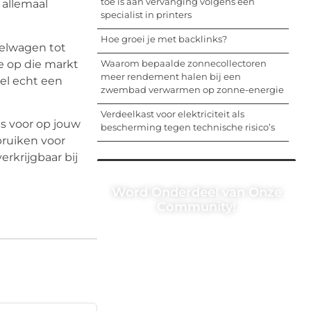
toe is aan vervanging volgens een
 allemaal
specialist in printers
Hoe groei je met backlinks?
telwagen tot
e op die markt
Waarom bepaalde zonnecollectoren
meer rendement halen bij een
el echt een
zwembad verwarmen op zonne-energie
Verdeelkast voor elektriciteit als
s voor op jouw
bescherming tegen technische risico’s
bruiken voor
erkrijgbaar bij
Word Onderdeel van Onze
Community!
Registreer je vandaag nog en begin
met het delen van jouw unieke
perspectief. Jouw woorden kunnen
informeren, inspireren, vermaken en
verbinden – ze verdienen het om
gehoord te worden!