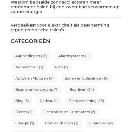
Waarom bepaalde zonnecollectoren meer
rendement halen bij een zwembad verwarmen op
zonne-energie
Verdeelkast voor elektriciteit als bescherming
tegen technische risico’s
CATEGORIEËN
Aanbiedingen
(26)
Alarmsysteem
(1)
Architectuur
(2)
Auto
(9)
Auto's en Motoren
(4)
Banen en opleidingen
(8)
Beauty en verzorging
(7)
Bedrijven
(24)
Blog
(3)
Cadeau
(1)
Dienstverlening
(23)
Dieren
(2)
Electronica en Computers
(2)
Energie
(5)
Eten en drinken
(3)
Financieel
(4)