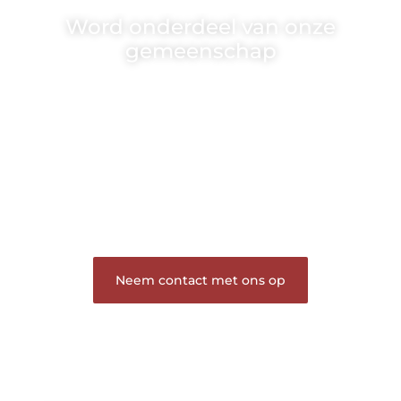
Word onderdeel van onze
gemeenschap
Wij zijn een veelzijdig blogplatform dat
toegankelijk is voor iedereen – of je nu een passie
hebt voor schrijven, lezen of beide. Onze algemene
blog biedt een podium voor diverse onderwerpen
en persoonlijke verhalen.
❝
Word onderdeel van onze community en
draag bij aan een inspirerende plek waar ideeën
tot leven komen en gedeeld worden.
❞
Neem contact met ons op