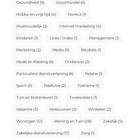
Gezondheid
(9)
Groothandel
(6)
Hobby en vrije tijd
(4)
Horeca
(1)
Huishoudelijk
(2)
Internet marketing
(4)
Kinderen
(1)
Links / Index
(1)
Management
(1)
Marketing
(2)
Media
(5)
Meubels
(1)
Mode en Kleding
(6)
Onderwijs
(2)
Particuliere dienstverlening
(6)
Relatie
(1)
Sport
(6)
Telefonie
(2)
Toerisme
(1)
Tuin en buitenleven
(1)
Tweewielers
(1)
Vakantie
(3)
Verbouwen
(2)
Winkelen
(2)
Woningen
(12)
Woning en Tuin
(28)
Zakelijk
(5)
Zakelijke dienstverlening
(17)
Zorg
(1)