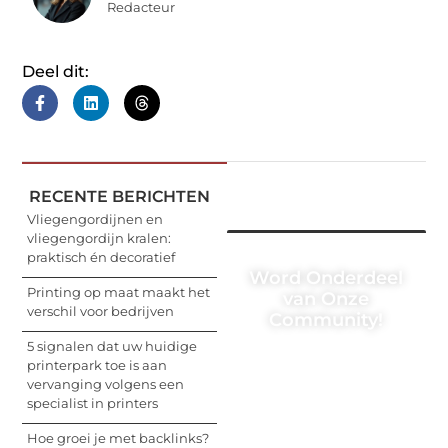
Redacteur
Deel dit:
RECENTE BERICHTEN
Vliegengordijnen en
vliegengordijn kralen:
praktisch én decoratief
Word Onderdeel
Printing op maat maakt het
van Onze
verschil voor bedrijven
Community!
5 signalen dat uw huidige
Registreer je vandaag
printerpark toe is aan
nog en begin met het
vervanging volgens een
delen van jouw unieke
specialist in printers
perspectief. Jouw
woorden kunnen
Hoe groei je met backlinks?