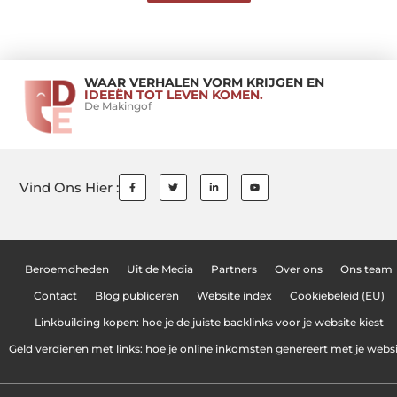
WAAR VERHALEN VORM KRIJGEN EN
IDEEËN TOT LEVEN KOMEN.
De Makingof
Vind Ons Hier :
Beroemdheden
Uit de Media
Partners
Over ons
Ons team
Contact
Blog publiceren
Website index
Cookiebeleid (EU)
Linkbuilding kopen: hoe je de juiste backlinks voor je website kiest
Geld verdienen met links: hoe je online inkomsten genereert met je webs