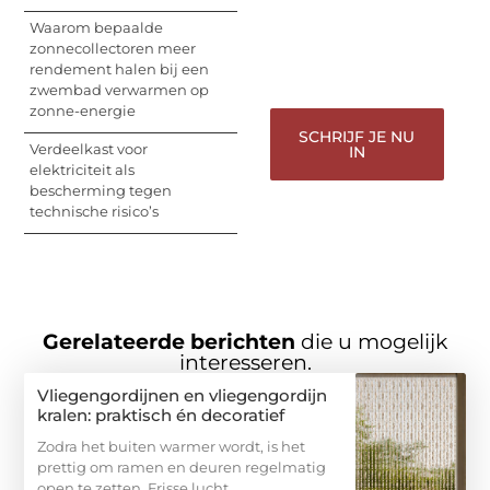
informeren, inspireren,
vermaken en verbinden
Waarom bepaalde
– ze verdienen het om
zonnecollectoren meer
gehoord te worden!
rendement halen bij een
zwembad verwarmen op
zonne-energie
SCHRIJF JE NU
Verdeelkast voor
IN
elektriciteit als
bescherming tegen
technische risico’s
Gerelateerde berichten
die u mogelijk
interesseren.
Vliegengordijnen en vliegengordijn
kralen: praktisch én decoratief
Zodra het buiten warmer wordt, is het
prettig om ramen en deuren regelmatig
open te zetten. Frisse lucht