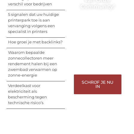
van Onze
verschil voor bedrijven
Community!
5 signalen dat uw huidige
Registreer je vandaag
printerpark toe is aan
nog en begin met het
vervanging volgens een
delen van jouw unieke
specialist in printers
perspectief. Jouw
woorden kunnen
Hoe groei je met backlinks?
informeren, inspireren,
vermaken en verbinden
Waarom bepaalde
– ze verdienen het om
zonnecollectoren meer
gehoord te worden!
rendement halen bij een
zwembad verwarmen op
zonne-energie
SCHRIJF JE NU
Verdeelkast voor
IN
elektriciteit als
bescherming tegen
technische risico’s