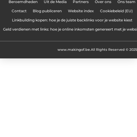
Beroemdheden
Uit de Media
Partners
Over ons
Ons team
Contact
Blog publiceren
Website index
Cookiebeleid (EU)
Linkbuilding kopen: hoe je de juiste backlinks voor je website kiest
Geld verdienen met links: hoe je online inkomsten genereert met je webs
www.makingof.be.
All Rights Reserved © 2025